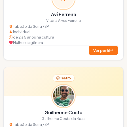
Aví Ferreira
Vitória Alves Ferreira
Taboão da Serra / SP
Individual
de 2 a 5 anos na cultura
Mulher cisgênera
Ver perfil
Teatro
Guilherme Costa
Guilherme Costa da Rosa
Taboão da Serra / SP