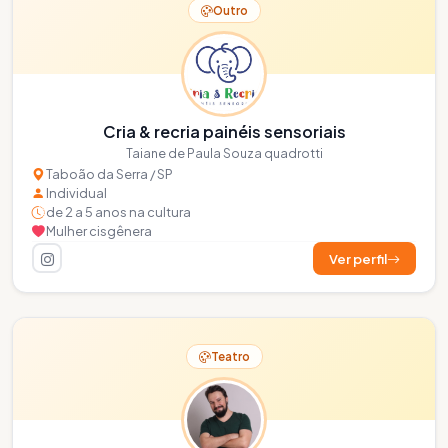
Outro
Cria & recria painéis sensoriais
Taiane de Paula Souza quadrotti
Taboão da Serra / SP
Individual
de 2 a 5 anos na cultura
Mulher cisgênera
Ver perfil
Teatro