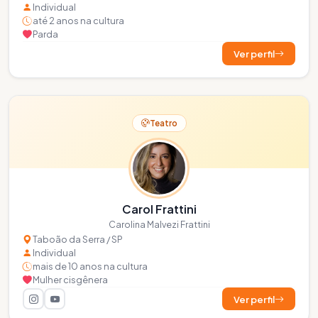
Individual
até 2 anos na cultura
Parda
Ver perfil
Teatro
Carol Frattini
Carolina Malvezi Frattini
Taboão da Serra / SP
Individual
mais de 10 anos na cultura
Mulher cisgênera
Ver perfil