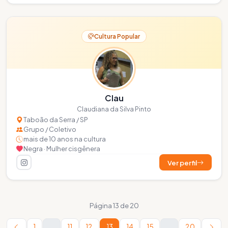
Cultura Popular
Clau
Claudiana da Silva Pinto
Taboão da Serra / SP
Grupo / Coletivo
mais de 10 anos na cultura
Negra · Mulher cisgênera
Ver perfil
Página 13 de 20
1
…
11
12
13
14
15
…
20