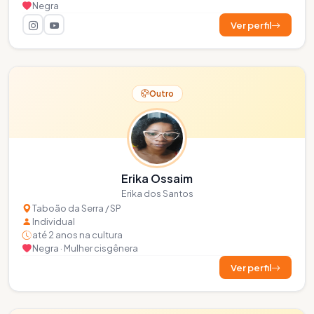
Negra
Ver perfil
Outro
Erika Ossaim
Erika dos Santos
Taboão da Serra / SP
Individual
até 2 anos na cultura
Negra · Mulher cisgênera
Ver perfil